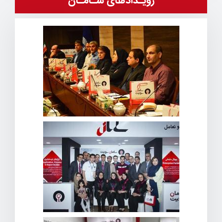
رویـدادهای سـامـان