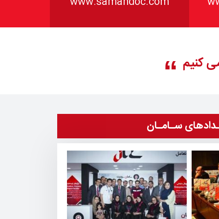
www.samandoc.com
ww
می کنیم
ـدادهای سـامـان