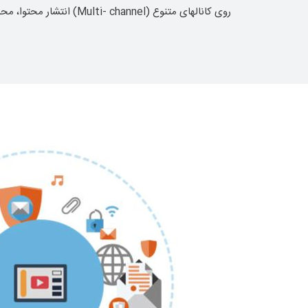
روی کانالهای متنوع (Multi- channel) انتشار محتوا، محسوب می شود.